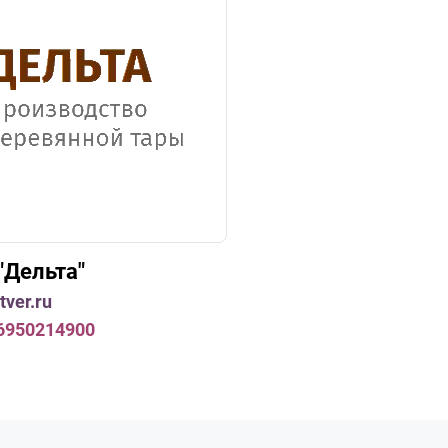
"Дельта"
tver.ru
6950214900