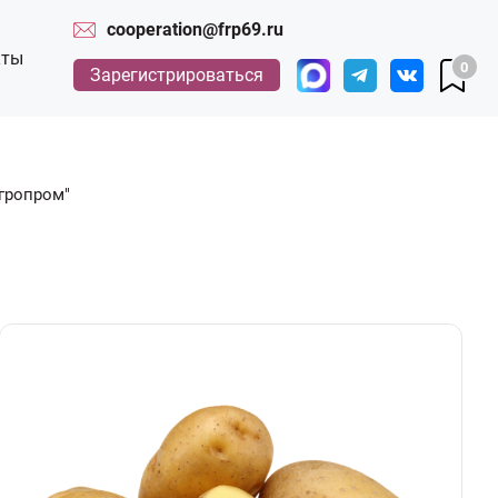
cooperation@frp69.ru
кты
0
Зарегистрироваться
гропром"