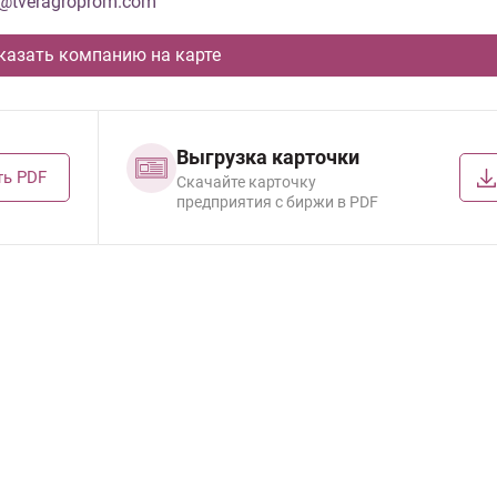
o@tveragroprom.com
казать компанию на карте
Выгрузка карточки
ть PDF
Cкачайте карточку
предприятия с биржи в PDF