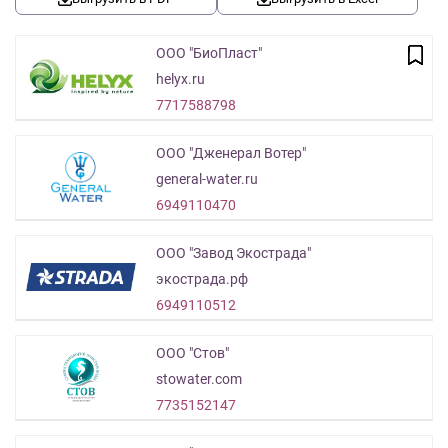
ООО "БиоПласт"
helyx.ru
7717588798
ООО "Дженерал Вотер"
general-water.ru
6949110470
ООО "Завод Экострада"
экострада.рф
6949110512
ООО "Стов"
stowater.com
7735152147