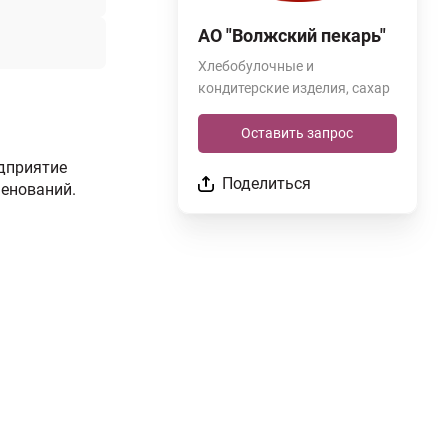
АО "Волжский пекарь"
Хлебобулочные и
кондитерские изделия, сахар
Оставить запрос
едприятие
Поделиться
менований.