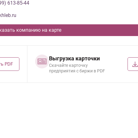
99) 613-85-44
hleb.ru
казать компанию на карте
Выгрузка карточки
ть PDF
Cкачайте карточку
предприятия с биржи в PDF