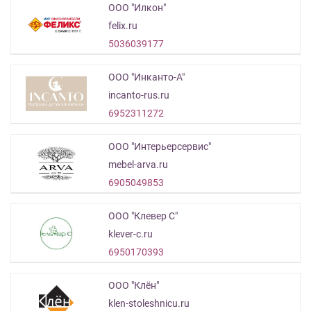
ООО "Илкон"
felix.ru
5036039177
ООО "Инканто-А"
incanto-rus.ru
6952311272
ООО "Интерьерсервис"
mebel-arva.ru
6905049853
ООО "Клевер С"
klever-c.ru
6950170393
ООО "Клён"
klen-stoleshnicu.ru