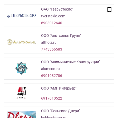
ОАО "Тверьстекло"
tversteklo.com
6903012640
ООО "Альтхольц Групп"
altholz.ru
7743366583
ООО "Алюминиевые Конструкции"
alumcon.ru
6901082786
ООО "АМГ Интерьер"
6917010522
ООО "Бельские Двери"
beldverishop.ru