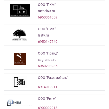
ООО "ПКМ"
mebel69.ru
6950061059
ООО "ПМК"
lestv.ru
6950147549
ООО "Прайд"
sagrande.ru
6950208985
ООО "Ржевмебель"
6914019911
ООО "Ритм"
6900002918