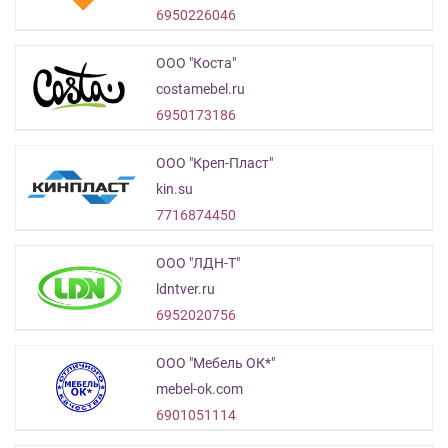
6950226046
ООО "Коста"
costamebel.ru
6950173186
ООО "Креп-Пласт"
kin.su
7716874450
ООО "ЛДН-Т"
ldntver.ru
6952020756
ООО "Мебель ОК*"
mebel-ok.com
6901051114