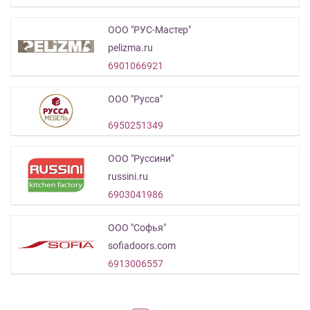
ООО "РУС-Мастер"
pelizma.ru
6901066921
ООО "Русса"
6950251349
ООО "Руссини"
russini.ru
6903041986
ООО "Софья"
sofiadoors.com
6913006557