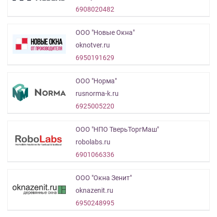
6908020482
ООО "Новые Окна"
oknotver.ru
6950191629
ООО "Норма"
rusnorma-k.ru
6925005220
ООО "НПО ТверьТоргМаш"
robolabs.ru
6901066336
ООО "Окна Зенит"
oknazenit.ru
6950248995