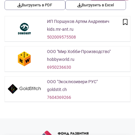
Выгрузить в PDF
Выгрузить в Excel
ИП Поршуков Артем Андреевич
kids.mr-ant.ru
502009575508
ООО "Мир Хобби-Производство"
hobbyworld.ru
6950236630
ООО "Эксклюзивери РУС"
goldstit.ch
7604369266