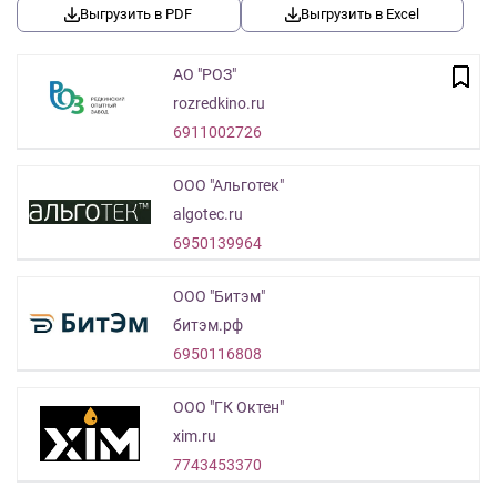
Выгрузить в PDF
Выгрузить в Excel
АО "РОЗ"
rozredkino.ru
6911002726
ООО "Альготек"
algotec.ru
6950139964
ООО "Битэм"
битэм.рф
6950116808
ООО "ГК Октен"
xim.ru
7743453370