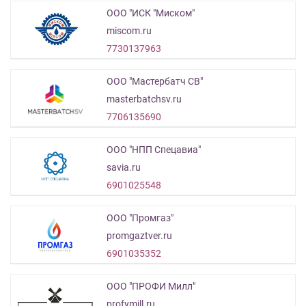
ООО "ИСК "Миском"
miscom.ru
7730137963
ООО "Мастербатч СВ"
masterbatchsv.ru
7706135690
ООО "НПП Спецавиа"
savia.ru
6901025548
ООО "Промгаз"
promgaztver.ru
6901035352
ООО "ПРОФИ Милл"
profymill.ru