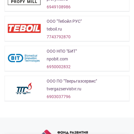
6949108986
ООО "Тебойл РУС"
teboil.ru
7743792870
ООО НПО "БИТ"
npobit.com
6950002832
ООО ПО "Тверьгазсервис"
tvergazservistvr.ru
6903037796