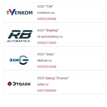
ООО "ТЭК"
tvenkom.su
6950238588
ООО "Фербер"
rb-automatica.ru
6950219440
ООО "Элис"
elistver.ru
6952023468
ООО Завод "Эталон"
zetal.ru
6901090890