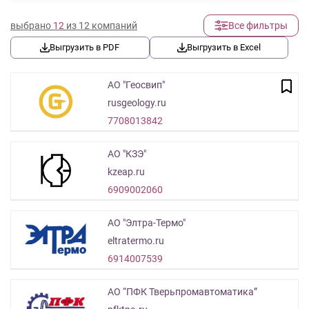
выбрано
12
из 12 компаний
Все фильтры
Выгрузить в PDF
Выгрузить в Excel
АО "Геосвип"
rusgeology.ru
7708013842
АО "КЗЭ"
kzeap.ru
6909002060
АО "Элтра-Термо"
eltratermo.ru
6914007539
АО “ПФК Тверьпромавтоматика”