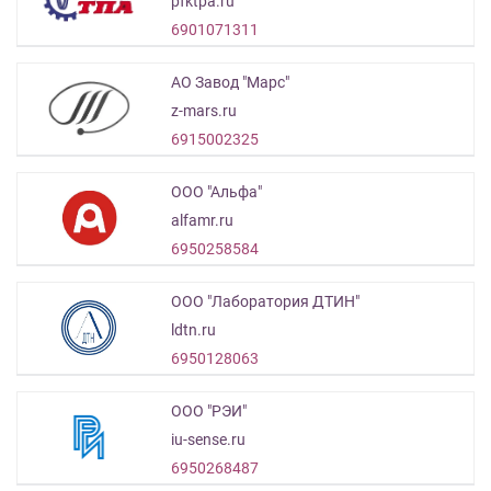
pfktpa.ru
6901071311
АО Завод "Марс"
z-mars.ru
6915002325
ООО "Альфа"
alfamr.ru
6950258584
ООО "Лаборатория ДТИН"
ldtn.ru
6950128063
ООО "РЭИ"
iu-sense.ru
6950268487